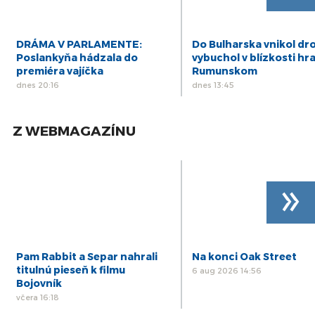
DRÁMA V PARLAMENTE:
Do Bulharska vnikol dr
Poslankyňa hádzala do
vybuchol v blízkosti hra
premiéra vajíčka
Rumunskom
dnes 20:16
dnes 13:45
Z WEBMAGAZÍNU
»
Pam Rabbit a Separ nahrali
Na konci Oak Street
titulnú pieseň k filmu
6 aug 2026 14:56
Bojovník
včera 16:18