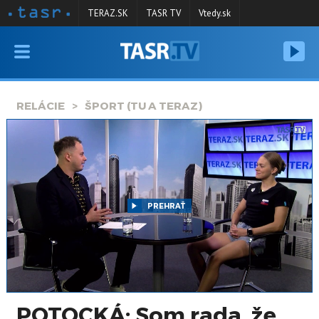
TERAZ.SK
TASR TV
Vtedy.sk
VYSIELANIE
RELÁCIE
RELÁCIE
ŠPORT (TU A TERAZ)
SPRAVODAJSTVO
KONTAKT
ARCHÍV
PREHRAŤ
POTOCKÁ: Som rada, že