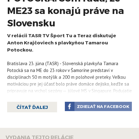
ME23 sa konajú práve na
Slovensku
V relácii TASR TV Šport Tu a Teraz diskutuje
Anton Krajčoviech s plavkyňou Tamarou
Potockou.
Bratislava 23. júna (TASR) - Slovenská plavkyňa Tamara
Potocká sa na ME do 23 rokov v Šamoríne predstaví v
disciplínach 50 m motýlik a 200 m polohové preteky. Veľkou
motiváciou pre jej účasť bolo práve domáce dejisko, keďže sa
pripravuje na vrchol sezóny — júlové MS v Singapure. Podujatie
23-ročných, ktoré malo premiéru pred dvoma rokmi v Dubline,
priblížila v relácii ŠPORT Tu a TERAZ.
ZDIEĽAŤ NA FACEBOOK
ČÍTAŤ ĎALEJ
Viac čítajte
tu.
VYDANIA TEJTO RELÁCIE