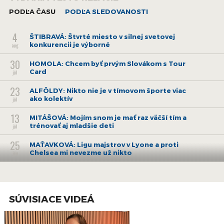
PODĽA ČASU
PODĽA SLEDOVANOSTI
4
ŠTIBRAVÁ: Štvrté miesto v silnej svetovej
konkurencii je výborné
aug
30
HOMOLA: Chcem byť prvým Slovákom s Tour
Card
júl
23
ALFÖLDY: Nikto nie je v tímovom športe viac
ako kolektív
júl
13
MITÁŠOVÁ: Mojím snom je mať raz väčší tím a
trénovať aj mladšie deti
júl
25
MAŤAVKOVÁ: Ligu majstrov v Lyone a proti
Chelsea mi nevezme už nikto
jún
1
BERNÁT: Po MS18 som bol v kontakte s Vegas,
Montrealom či Ottawou
jún
26
SÚVISIACE VIDEÁ
HUDEC: Tréner Mitu je dynamický, od neho ide
prvotná energia
máj