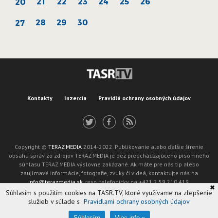
21
22
23
24
25
26
20
28
29
30
27
Kontakty
Inzercia
Pravidlá ochrany osobných údajov
Copyright ©
TERAZ MEDIA
2014-2022. Publikovanie alebo ďalšie šírenie
obsahu správ zo zdrojov TERAZ MEDIA je bez predchádzajúceho písomného
súhlasu TERAZ MEDIA výslovne zakázané. Ak máte pre nás tip alebo
zaujímavé informácie, fotografie, zvuky či videá, kontaktujte nás na
info@terazmedia.sk
, resp. telefonicky na +421 2 59 210 419.
✖
Žiadosť o zverejnenie opravy v zmysle zákona o publikáciách je možné zaslať
Súhlasím s použitím cookies na TASR.TV, ktoré využívame na zlepšenie
na adresu oprava@tasr.sk.
služieb v súlade s
Pravidlami ochrany osobných údajov
Web design and technology by
ADIT
.
Oznámenie prevádzkovateľa podľa § 11a zákona č. 265/2022 Z. z.
Súhlasím
Viac info »