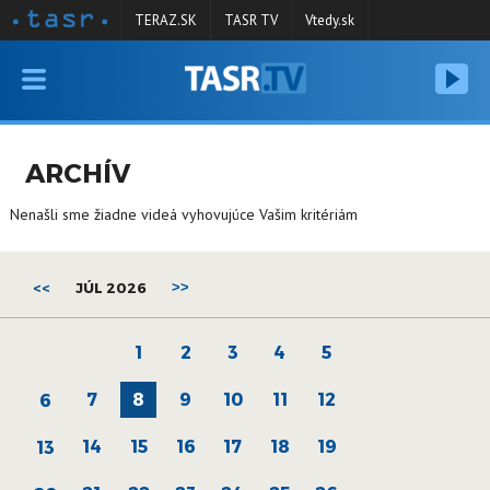
TERAZ.SK
TASR TV
Vtedy.sk
VYSIELANIE
RELÁCIE
ARCHÍV
SPRAVODAJSTVO
Nenašli sme žiadne videá vyhovujúce Vašim kritériám
KONTAKT
ARCHÍV
<<
JÚL 2026
>>
1
2
3
4
5
7
8
9
10
11
12
6
14
15
16
17
18
19
13