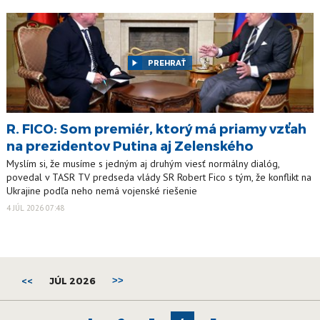
PREHRAŤ
R. FICO: Som premiér, ktorý má priamy vzťah
na prezidentov Putina aj Zelenského
Myslím si, že musíme s jedným aj druhým viesť normálny dialóg,
povedal v TASR TV predseda vlády SR Robert Fico s tým, že konflikt na
Ukrajine podľa neho nemá vojenské riešenie
4 JÚL 2026 07:48
<<
JÚL 2026
>>