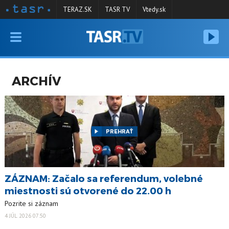
TERAZ.SK
TASR TV
Vtedy.sk
VYSIELANIE
RELÁCIE
ARCHÍV
SPRAVODAJSTVO
KONTAKT
ARCHÍV
PREHRAŤ
ZÁZNAM: Začalo sa referendum, volebné
miestnosti sú otvorené do 22.00 h
Pozrite si záznam
4 JÚL 2026 07:50