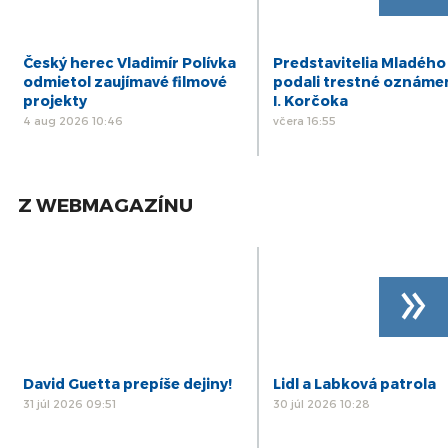
Český herec Vladimír Polívka
Predstavitelia Mladého
odmietol zaujímavé filmové
podali trestné oznáme
projekty
I. Korčoka
4 aug 2026 10:46
včera 16:55
Z WEBMAGAZÍNU
»
David Guetta prepíše dejiny!
Lidl a Labková patrola
31 júl 2026 09:51
30 júl 2026 10:28