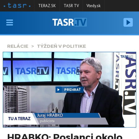
TERAZ.SK
TASR TV
Vtedy.sk
VYSIELANIE
RELÁCIE
RELÁCIE
TÝŽDEŇ V POLITIKE
SPRAVODAJSTVO
KONTAKT
ARCHÍV
PREHRAŤ
HRABKO: Poslanci okolo