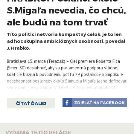
S.Migaľa nevedia, čo chcú,
ale budú na tom trvať
Títo politici netvoria kompaktný celok, je to len
ad hoc skupina ambicióznych osobností, povedal
J. Hrabko.
Bratislava 15. marca (Teraz.sk) – Cieľ premiéra Roberta Fica
(Smer-SD) dosiahnuť, aby sa parlamentná podpora vládnej
koalície blížila k pôvodnému počtu 79 poslancov, komplikuje
neschopnosť poslancov okolo Samuela Migaľa jasne definovať
svoje podmienky a ciele. V TASR TV to povedal publicista
Juraj Hrabko.
ZDIEĽAŤ NA FACEBOOK
ČÍTAŤ ĎALEJ
Títo politici podľa neho netvoria kompaktný celok, je to len ad
hoc skupina ambicióznych osobností. „Sú to jednotlivé osoby,
sami nevedia, čo chcú. Ale budú na tom trvať, kým to
nedostanú,“ konštatoval Hrabko. Jednotliví poslanci podľa
VYDANIA TEJTO RELÁCIE
neho neustále menia svoje stanoviská, naviac samotný