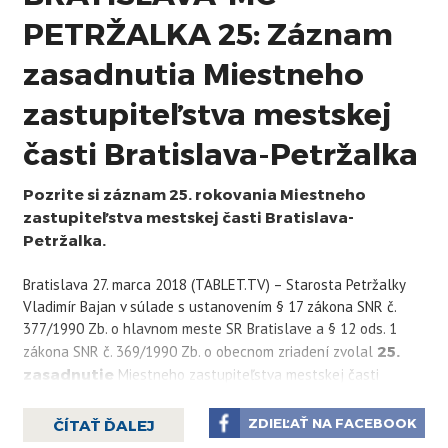
PETRŽALKA 25: Záznam
zasadnutia Miestneho
zastupiteľstva mestskej
časti Bratislava-Petržalka
Pozrite si záznam 25. rokovania Miestneho
zastupiteľstva mestskej časti Bratislava-
Petržalka.
Bratislava 27. marca 2018 (TABLET.TV) – Starosta Petržalky
Vladimír Bajan v súlade s ustanovením § 17 zákona SNR č.
377/1990 Zb. o hlavnom meste SR Bratislave a § 12 ods. 1
zákona SNR č. 369/1990 Zb. o obecnom zriadení zvolal
25.
zasadnutie
Miestneho zastupiteľstva mestskej časti
Bratislava-Petržalka na deň
27. marca 2018
(utorok)
o
9:00 hod.
do kongresovej sály Technopolservices,
ZDIEĽAŤ NA FACEBOOK
ČÍTAŤ ĎALEJ
Kutlíkova č. 17, Bratislava.