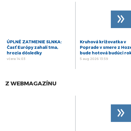
26
Zastupiteľstva Prešovského samosprávneho
aug
»
kraja (PSK)
24
PREŠOV-PSK 14: Záznam zasadnutia
Zastupiteľstva Prešovského samosprávneho
jún
kraja (PSK)
21
PREŠOV-PSK 13: Záznam zasadnutia
ÚPLNÉ ZATMENIE SLNKA:
Kruhová križovatka v
Zastupiteľstva Prešovského samosprávneho
máj
Časť Európy zahalí tma,
Poprade v smere z Hoz
kraja (PSK)
hrozia dôsledky
bude hotová budúci ro
včera 14:03
5 aug 2026 13:59
Z WEBMAGAZÍNU
»