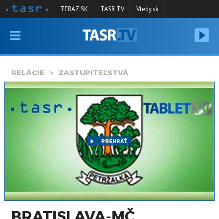
TERAZ.SK
TASR TV
Vtedy.sk
VYSIELANIE
RELÁCIE
RELÁCIE
ZASTUPITEĽSTVÁ
SPRAVODAJSTVO
KONTAKT
ARCHÍV
PREHRAŤ
BRATISLAVA-MČ