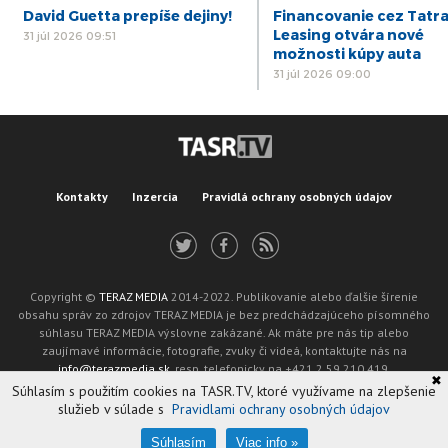
David Guetta prepíše dejiny!
Financovanie cez Tatr
Leasing otvára nové
31 júl 2026 09:51
možnosti kúpy auta
31 júl 2026 09:00
Kontakty
Inzercia
Pravidlá ochrany osobných údajov
Copyright ©
TERAZ MEDIA
2014-2022. Publikovanie alebo ďalšie šírenie
obsahu správ zo zdrojov TERAZ MEDIA je bez predchádzajúceho písomného
súhlasu TERAZ MEDIA výslovne zakázané. Ak máte pre nás tip alebo
zaujímavé informácie, fotografie, zvuky či videá, kontaktujte nás na
info@terazmedia.sk
, resp. telefonicky na +421 2 59 210 419.
✖
Žiadosť o zverejnenie opravy v zmysle zákona o publikáciách je možné zaslať
Súhlasím s použitím cookies na TASR.TV, ktoré využívame na zlepšenie
na adresu oprava@tasr.sk.
služieb v súlade s
Pravidlami ochrany osobných údajov
Web design and technology by
ADIT
.
Oznámenie prevádzkovateľa podľa § 11a zákona č. 265/2022 Z. z.
Súhlasím
Viac info »