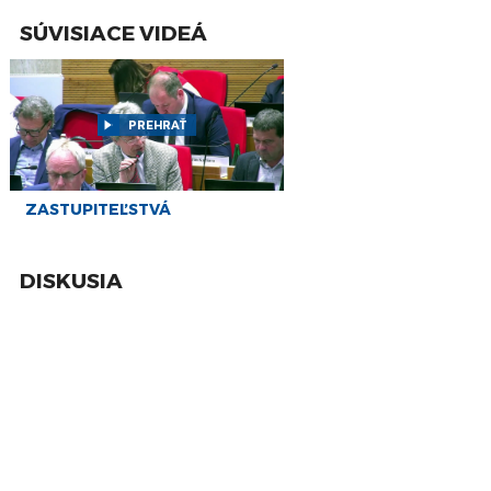
Zastupiteľstva Prešovského samosprávneho
apr
kraja (PSK)
SÚVISIACE VIDEÁ
9
PREŠOV-PSK 27: Záznam zasadnutia
Zastupiteľstva Prešovského samosprávneho
feb
kraja (PSK)
PREHRAŤ
8
PREŠOV-PSK 26: Záznam zasadnutia
Zastupiteľstva Prešovského samosprávneho
dec
kraja (PSK)
18
ZASTUPITEĽSTVÁ
PREŠOV-PSK 25: Záznam zasadnutia
Zastupiteľstva Prešovského samosprávneho
nov
kraja (PSK)
DISKUSIA
13
PREŠOV-PSK 24: Záznam zasadnutia
Zastupiteľstva Prešovského samosprávneho
okt
kraja (PSK)
26
PREŠOV-PSK 23: Záznam zasadnutia
Zastupiteľstva Prešovského samosprávneho
aug
kraja (PSK)
24
PREŠOV-PSK 22: Záznam zasadnutia
Zastupiteľstva Prešovského samosprávneho
jún
kraja (PSK)