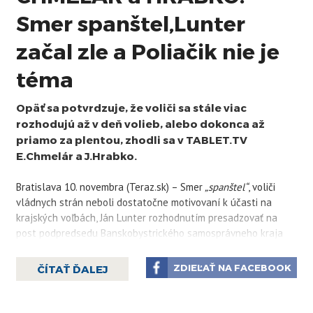
Smer spanštel,Lunter
začal zle a Poliačik nie je
téma
Opäť sa potvrdzuje, že voliči sa stále viac
rozhodujú až v deň volieb, alebo dokonca až
priamo za plentou, zhodli sa v TABLET.TV
E.Chmelár a J.Hrabko.
Bratislava 10. novembra (Teraz.sk) – Smer
„spanštel“
, voliči
vládnych strán neboli dostatočne motivovaní k účasti na
krajských voľbách, Ján Lunter rozhodnutím presadzovať na
post podpredsedu Banskobystrického samosprávneho kraja
svojho syna začal svoje volebné obdobie zle a rozhodnutie
Martina Poliačika opustiť SaS sa stane témou až vtedy, keď
ZDIEĽAŤ NA FACEBOOK
ČÍTAŤ ĎALEJ
bude súčasťou nejakého relevantného politického subjektu. V
diskusii na TABLET.TV sa na tom zhodol politický analytik
Eduard Chmelár a publicista Juraj Hrabko.