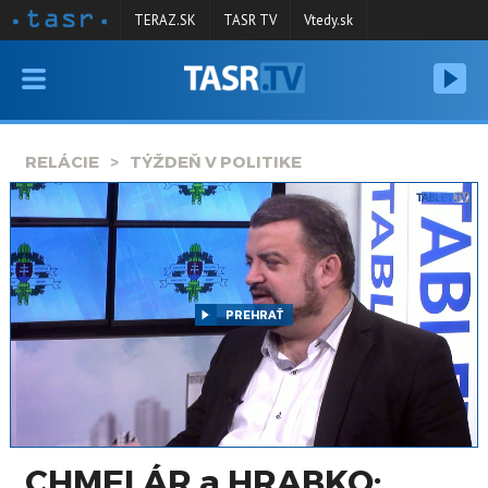
TERAZ.SK
TASR TV
Vtedy.sk
VYSIELANIE
RELÁCIE
RELÁCIE
TÝŽDEŇ V POLITIKE
SPRAVODAJSTVO
KONTAKT
ARCHÍV
PREHRAŤ
CHMELÁR a HRABKO: