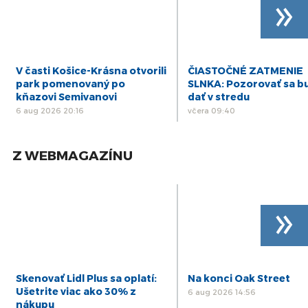
»
V časti Košice-Krásna otvorili
ČIASTOČNÉ ZATMENIE
park pomenovaný po
SLNKA: Pozorovať sa b
kňazovi Semivanovi
dať v stredu
6 aug 2026 20:16
včera 09:40
Z WEBMAGAZÍNU
»
Skenovať Lidl Plus sa oplatí:
Na konci Oak Street
Ušetrite viac ako 30% z
6 aug 2026 14:56
nákupu