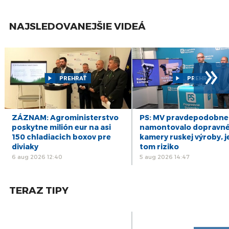
5
HRABKO: EÚ je v prípade Iránu mimo hru, k
slovu sa môže dostať neskôr
mar
NAJSLEDOVANEJŠIE VIDEÁ
28
J. Hrabko: Pri voľbe poštou sa nedá garantovať
tajnosť hlasovania
feb
»
21
HRABKO: Ak bude Sulík kandidovať za inú
stranu, SaS príde o voličov
feb
PREHRAŤ
PREHRAŤ
29
HRABKO: Je dôležité, že premiér Fico s
politickými lídrami komunikuje
jan
ZÁZNAM: Agroministerstvo
PS: MV pravdepodobne
17
J. Hrabko: Pochybujem, že sa KDH podarí spojiť
poskytne milión eur na asi
namontovalo dopravn
konzervatívne sily
jan
150 chladiacich boxov pre
kamery ruskej výroby, j
diviaky
tom riziko
6 aug 2026 12:40
5 aug 2026 14:47
TERAZ TIPY