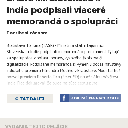
India podpísali viaceré
memorandá o spolupráci
Pozrite si záznam.
Bratislava 15. júna (TASR) - Ministri a štátni tajomníci
Slovenska a Indie podpísali memorandá o porozumení. Týkajú
sa spolupráce v oblasti obrany, vysokého školstva či
digitalizácie. Podpísané memorandá si vymenili počas návštevy
indického premiéra Nárendru Módího v Bratislave. Módí taktiež
pozval premiéra Roberta Fica (Smer-SD) na oficiálnu návštevu
Indie. Fico deklaroval, že bude na túto cestu plne
profesionálne pripravený, pretože pôjde o ďalší dôležitý
moment pre posilnenie indicko-slovenských vzťahov.
ZDIEĽAŤ NA FACEBOOK
ČÍTAŤ ĎALEJ
Slovensko a India podpísali vyhlásenie o zámere rozvoja
v oblasti obrany, memorandum o spolupráci v oblasti
digitálnych technológií, memorandum o porozumení o
spolupráci v oblasti pracovnej mobility, memorandum o
VYDANIA TEJTO RELÁCIE
porozumení o spolupráci v oblasti vysokoškolského