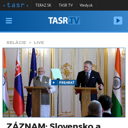
TERAZ.SK
TASR TV
Vtedy.sk
VYSIELANIE
RELÁCIE
RELÁCIE
LIVE
SPRAVODAJSTVO
KONTAKT
ARCHÍV
PREHRAŤ
ZÁZNAM: Slovensko a