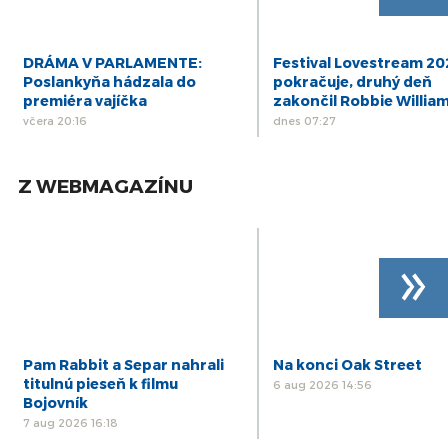
DRÁMA V PARLAMENTE:
Festival Lovestream 2
Poslankyňa hádzala do
pokračuje, druhý deň
premiéra vajíčka
zakončil Robbie Willia
včera 20:16
dnes 07:27
Z WEBMAGAZÍNU
»
Pam Rabbit a Separ nahrali
Na konci Oak Street
titulnú pieseň k filmu
6 aug 2026 14:56
Bojovník
7 aug 2026 16:18