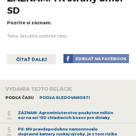
SD
Pozrite si záznam.
Téma: Aktuálne politické témy
ZDIEĽAŤ NA FACEBOOK
ČÍTAŤ ĎALEJ
VYDANIA TEJTO RELÁCIE
PODĽA ČASU
PODĽA SLEDOVANOSTI
6
ZÁZNAM: Agroministerstvo poskytne milión
eur na asi 150 chladiacich boxov pre diviaky
aug
5
PS: MV pravdepodobne namontovalo
dopravné kamery ruskej výroby, je v tom riziko
aug