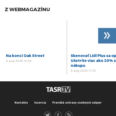
Z WEBMAGAZÍNU
»
Na konci Oak Street
Skenovať Lidl Plus sa op
Ušetrite viac ako 30% z
6 aug 2026 14:56
nákupu
6 aug 2026 17:23
Kontakty
Inzercia
Pravidlá ochrany osobných údajov