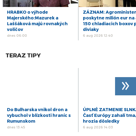
16
ZÁZNAM: R. Kaliňák: MO SR by sa mohlo
postupne začať sťahovať do nového sídla
júl
HRABKO o výhode
ZÁZNAM: Agrominister
počas leta
Majerského:Mazurek a
poskytne milión eur na 
15
Laššáková majú rovnakých
150 chladiacich boxov 
ZÁZNAM: R. Takáč: Predseda NKÚ o
korupčných pomeroch v agrorezorte klame,
voličov
diviaky
júl
robí politiku
dnes 06:00
6 aug 2026 12:40
14
ZÁZNAM: SKSaPA je presvedčená, že nový
model vzdelávania sestier systému nepomôže
júl
TERAZ TIPY
»
Do Bulharska vnikol dron a
ÚPLNÉ ZATMENIE SLNK
vybuchol v blízkosti hraníc s
Časť Európy zahalí tma
Rumunskom
hrozia dôsledky
dnes 13:45
6 aug 2026 14:03