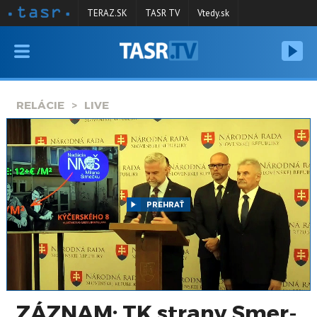
TERAZ.SK
TASR TV
Vtedy.sk
VYSIELANIE
RELÁCIE
RELÁCIE
LIVE
SPRAVODAJSTVO
KONTAKT
ARCHÍV
PREHRAŤ
ZÁZNAM: TK strany Smer-