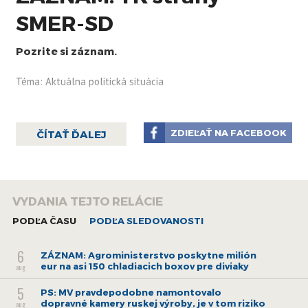
SMER-SD
Pozrite si záznam.
Téma: Aktuálna politická situácia
ZDIEĽAŤ NA FACEBOOK
ČÍTAŤ ĎALEJ
VYDANIA TEJTO RELÁCIE
PODĽA ČASU
PODĽA SLEDOVANOSTI
6
ZÁZNAM: Agroministerstvo poskytne milión
eur na asi 150 chladiacich boxov pre diviaky
aug
5
PS: MV pravdepodobne namontovalo
dopravné kamery ruskej výroby, je v tom riziko
aug