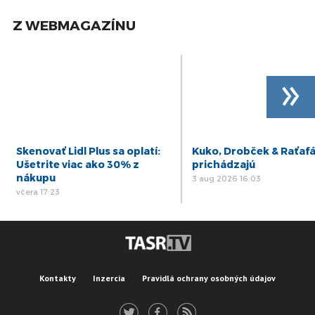
Z WEBMAGAZÍNU
»
Skenovať Lidl Plus sa oplatí:
Kuko, Drobček & Raťaf
Ušetrite viac ako 30% z
prichádzajú
nákupu
3 aug 2026 16:03
včera 17:23
Kontakty
Inzercia
Pravidlá ochrany osobných údajov