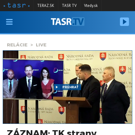
TERAZ.SK
TASR TV
Vtedy.sk
VYSIELANIE
RELÁCIE
RELÁCIE
LIVE
SPRAVODAJSTVO
KONTAKT
ARCHÍV
PREHRAŤ
ZÁZNAM: TK strany