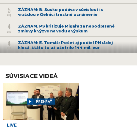
5
ZÁZNAM: B. Susko podáva v súvislosti s
vraždou v Gelnici trestné oznámenie
aug
4
ZÁZNAM: PS kritizuje Migaľa za nepodpísané
zmluvy k výzve na vedu a výskum
aug
4
ZÁZNAM: E. Tomáš: Počet aj podiel PN ďalej
klesá, štátu to už ušetrilo 144 mil. eur
aug
3
ZÁZNAM: E. Tomáš: Od pondelka začínajú
naplno fungovať pravidlá o rovnakom
aug
odmeňovaní
SÚVISIACE VIDEÁ
30
ZÁZNAM: Brífing Slovenského
hydrometeorologického ústavu
júl
30
ZÁZNAM: ZMOS a Zdravý vinič podpísali
memorandum o edukácii o zlatom žltnutí
PREHRAŤ
júl
viniča
28
ZÁZNAM: ZMOS urobí s MV i políciou
preventívnu kampaň o riziku finančných
júl
LIVE
podvodov