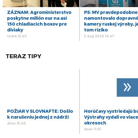
16
ZÁZNAM: R. Kaliňák: MO SR by sa mohlo
postupne začať sťahovať do nového sídla
júl
ZÁZNAM: Agroministerstvo
PS: MV pravdepodobne
počas leta
poskytne milión eur na asi
namontovalo dopravn
15
150 chladiacich boxov pre
kamery ruskej výroby, j
ZÁZNAM: R. Takáč: Predseda NKÚ o
korupčných pomeroch v agrorezorte klame,
diviaky
tom riziko
júl
robí politiku
včera 12:40
5 aug 2026 14:47
14
ZÁZNAM: SKSaPA je presvedčená, že nový
model vzdelávania sestier systému nepomôže
júl
TERAZ TIPY
»
POŽIAR V SLOVNAFTE: Došlo
Horúčavy vystriedajú b
k narušeniu jednej z nádrží
Výstrahy vydali vo viac
okresoch
dnes 15:46
dnes 11:55