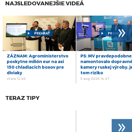
NAJSLEDOVANEJŠIE VIDEÁ
»
PREHRAŤ
PREHRAŤ
ZÁZNAM: Agroministerstvo
PS: MV pravdepodobne
poskytne milión eur na asi
namontovalo dopravn
150 chladiacich boxov pre
kamery ruskej výroby, j
diviaky
tom riziko
včera 12:40
5 aug 2026 14:47
TERAZ TIPY
»