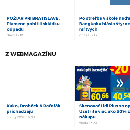
POŽIAR PRI BRATISLAVE:
Po streľbe v škole neď
Plamene pohltili skládku
Bangkoku hlásia štyro
odpadu
mŕtvych
dnes 13:18
dnes 08:13
Z WEBMAGAZÍNU
»
Kuko, Drobček & Raťafák
Skenovať Lidl Plus sa op
prichádzajú
Ušetrite viac ako 30% z
nákupu
3 aug 2026 16:03
včera 17:23