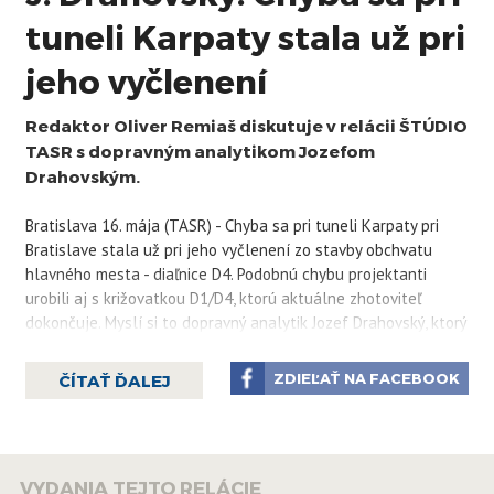
tuneli Karpaty stala už pri
jeho vyčlenení
Redaktor Oliver Remiaš diskutuje v relácii ŠTÚDIO
TASR s dopravným analytikom Jozefom
Drahovským.
Bratislava 16. mája (TASR) - Chyba sa pri tuneli Karpaty pri
Bratislave stala už pri jeho vyčlenení zo stavby obchvatu
hlavného mesta - diaľnice D4. Podobnú chybu projektanti
urobili aj s križovatkou D1/D4, ktorú aktuálne zhotoviteľ
dokončuje. Myslí si to dopravný analytik Jozef Drahovský, ktorý
to povedal v relácii Štúdio TASR. Tunel mal byť podľa neho
postavený zároveň s novým obchvatom. Tunel Karpaty má
ZDIEĽAŤ NA FACEBOOK
ČÍTAŤ ĎALEJ
spojiť úseky diaľnice D4 na severe Bratislavy. Jeho výstavbou
by sa mal dokončiť obchvat hlavného mesta. Ministerstvo
dopravy v apríli oznámilo začiatok realizácie prieskumných
vrtov.
VYDANIA TEJTO RELÁCIE
„Je to pomerne drahá výstavba, ale keď sa pozrieme zase