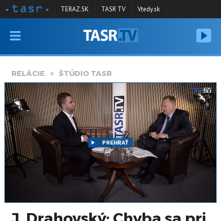
TERAZ.SK
TASR TV
Vtedy.sk
VYSIELANIE
RELÁCIE
RELÁCIE
ŠTÚDIO TASR
SPRAVODAJSTVO
KONTAKT
ARCHÍV
PREHRAŤ
J. Drahovský: Chyba sa pri