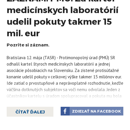
medicínskych laboratórií
udelil pokuty takmer 15
mil. eur
Pozrite si záznam.
Bratislava 12. mája (TASR) - Protimonopolný úrad (PMÚ) SR
odhalil kartel štyroch medicínskych laboratórií a jednej
asociácie pôsobiacich na Slovensku. Za zistené protisúťažné
konanie udelil pokuty v celkovej výške takmer 15 miliónov eur.
Ide zatiaľ o prvostupňové a neprávoplatné rozhodnutie, keďže
väčšina dotknutých subjektov sa voči nemu odvolala. Jeden z
účastníkov kartelu s úradom spolupracoval a pokuta mu bola
znížená. Informovali o tom v utorok predstavitelia PMÚ.
Ako ďalej na tlačovej konferencii priblížil podpredseda
ZDIEĽAŤ NA FACEBOOK
ČÍTAŤ ĎALEJ
PMÚ Peter Demčák, kartel sa týkal trhu poskytovania
laboratórnej diagnostiky na celom území Slovenska. K
protisúťažnému konaniu dochádzalo už v období pred