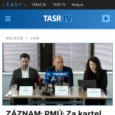
TERAZ.SK
TASR TV
Vtedy.sk
VYSIELANIE
RELÁCIE
RELÁCIE
LIVE
SPRAVODAJSTVO
KONTAKT
ARCHÍV
PREHRAŤ
ZÁZNAM: PMÚ: Za kartel