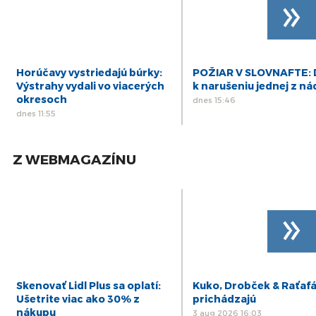
»
Horúčavy vystriedajú búrky:
POŽIAR V SLOVNAFTE: 
Výstrahy vydali vo viacerých
k narušeniu jednej z ná
okresoch
dnes 15:46
dnes 11:55
Z WEBMAGAZÍNU
»
Skenovať Lidl Plus sa oplatí:
Kuko, Drobček & Raťaf
Ušetrite viac ako 30% z
prichádzajú
nákupu
3 aug 2026 16:03