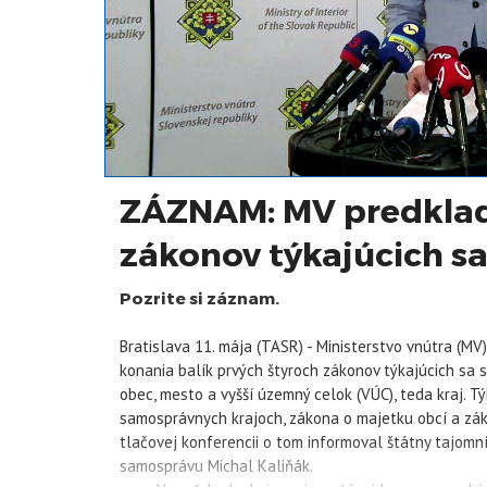
ZÁZNAM: MV predkladá
zákonov týkajúcich s
Pozrite si záznam.
Bratislava 11. mája (TASR) - Ministerstvo vnútra (
konania balík prvých štyroch zákonov týkajúcich sa s
obec, mesto a vyšší územný celok (VÚC), teda kraj. 
samosprávnych krajoch, zákona o majetku obcí a zá
tlačovej konferencii o tom informoval štátny tajo
samosprávu Michal
Kaliňák
.