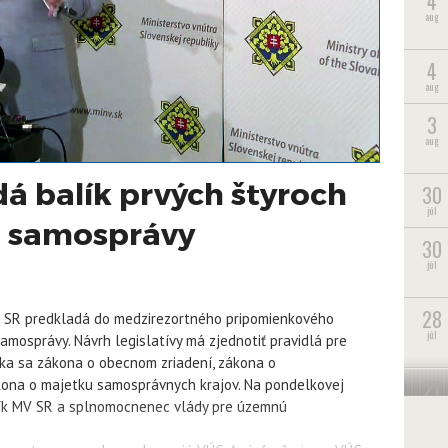
4
aug
4
aug
3
aug
 balík prvých štyroch
30
júl
a samosprávy
30
júl
28
MV) SR predkladá do medzirezortného pripomienkového
júl
amosprávy. Návrh legislatívy má zjednotiť pravidlá pre
Týka sa zákona o obecnom zriadení, zákona o
27
kona o majetku samosprávnych krajov. Na pondelkovej
júl
mník MV SR a splnomocnenec vlády pre územnú