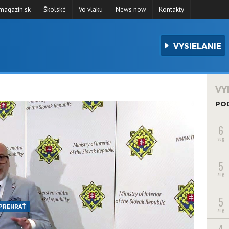
agazín.sk
Školské
Vo vlaku
News now
Kontakty
VYSIELANIE
VY
PO
6
aug
5
aug
5
PREHRAŤ
aug