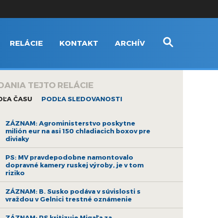
RELÁCIE
KONTAKT
ARCHÍV
DANIA TEJTO RELÁCIE
DĽA ČASU
PODĽA SLEDOVANOSTI
ZÁZNAM: Agroministerstvo poskytne
milión eur na asi 150 chladiacich boxov pre
diviaky
PS: MV pravdepodobne namontovalo
dopravné kamery ruskej výroby, je v tom
riziko
ZÁZNAM: B. Susko podáva v súvislosti s
vraždou v Gelnici trestné oznámenie
ZÁZNAM: PS kritizuje Migaľa za