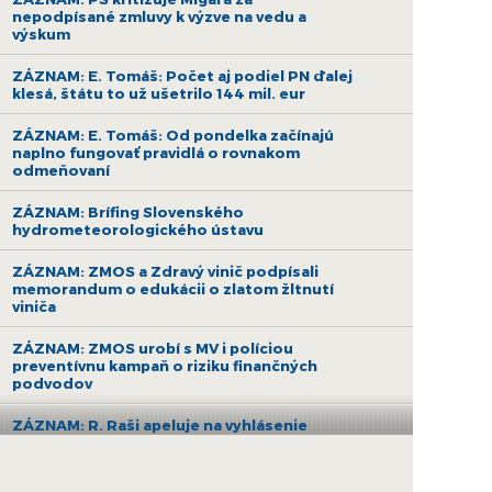
nepodpísané zmluvy k výzve na vedu a
výskum
ZÁZNAM: E. Tomáš: Počet aj podiel PN ďalej
klesá, štátu to už ušetrilo 144 mil. eur
ZÁZNAM: E. Tomáš: Od pondelka začínajú
naplno fungovať pravidlá o rovnakom
odmeňovaní
ZÁZNAM: Brífing Slovenského
hydrometeorologického ústavu
ZÁZNAM: ZMOS a Zdravý vinič podpísali
memorandum o edukácii o zlatom žltnutí
viniča
ZÁZNAM: ZMOS urobí s MV i políciou
preventívnu kampaň o riziku finančných
podvodov
ZÁZNAM: R. Raši apeluje na vyhlásenie
druhej výzvy na nákup bezemisných
autobusov