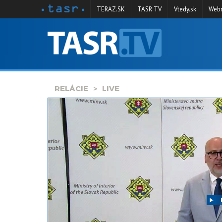
TERAZ.SK
TASR TV
Vtedy.sk
Webm
VYSIELANIE
RELÁCIE
SPRAVODAJSTVO
RELÁCIE
LIVE
KONTAKT
ARCHÍV