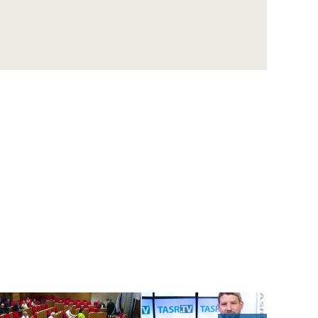
ZÁZNAM: LOZ sa obráti na GP SR v súvislosti
s financovaním nemocníc
ZÁZNAM: R. Takáč: Krasoň jaseňový je po
Maďarsku oficiálne potvrdený už aj na
Slovensku
ZÁZNAM: MIRRI predstavilo výzvy na
posilnenie ochrany obetí násilia za vyše 10
mil. eur
ZÁZNAM: R. Takáč: Pestovatelia cukrovej
repy dostanú tento rok podporu 12,48 mil.
eur
ZÁZNAM: TK hnutia Progresívne Slovensko
ZÁZNAM: KDH upozorňuje na riziká v
súvislosti s kúpou akcií Union ZP Dôverou
ZÁZNAM: TK strany Sloboda a Solidarita
ZÁZNAM: R. Kaliňák: MO SR by sa mohlo