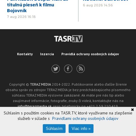
titulnú pieseň k filmu
6 aug 2026 14:56
Bojovník
7 aug 2026 16:18
Kontakty
Inzercia
Pravidlá ochrany osobných údajov
Copyright ©
TERAZ MEDIA
2014-2022. Publikovanie alebo ďalšie šírenie
obsahu správ zo zdrojov TERAZ MEDIA je bez predchádzajúceho písomného
súhlasu TERAZ MEDIA výslovne zakázané. Ak máte pre nás tip alebo
zaujímavé informácie, fotografie, zvuky či videá, kontaktujte nás na
info@terazmedia.sk
, resp. telefonicky na +421 2 59 210 419.
✖
Žiadosť o zverejnenie opravy v zmysle zákona o publikáciách je možné zaslať
Súhlasím s použitím cookies na TASR.TV, ktoré využívame na zlepšenie
na adresu oprava@tasr.sk.
služieb v súlade s
Pravidlami ochrany osobných údajov
Web design and technology by
ADIT
.
Oznámenie prevádzkovateľa podľa § 11a zákona č. 265/2022 Z. z.
Súhlasím
Viac info »