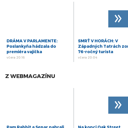
»
DRÁMA V PARLAMENTE:
SMRŤ V HORÁCH: V
Poslankyňa hádzala do
Západných Tatrách zo
premiéra vajíčka
76-ročný turista
včera 20:16
včera 20:04
Z WEBMAGAZÍNU
»
Pam Rabbit a Separ nahrali
Na konci Oak Street