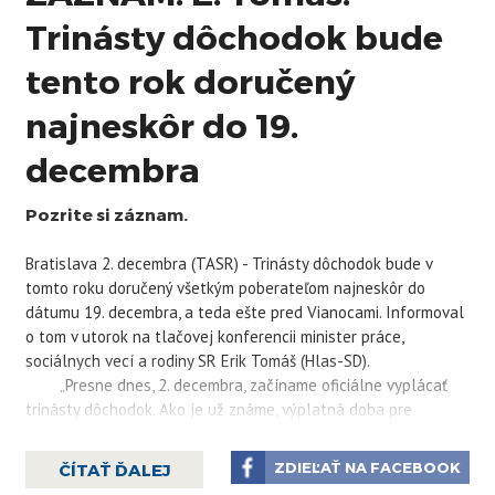
Trinásty dôchodok bude
tento rok doručený
najneskôr do 19.
decembra
Pozrite si záznam.
Bratislava 2. decembra (TASR) - Trinásty dôchodok bude v
tomto roku doručený všetkým poberateľom najneskôr do
dátumu 19. decembra, a teda ešte pred Vianocami. Informoval
o tom v utorok na tlačovej konferencii minister práce,
sociálnych vecí a rodiny SR Erik Tomáš (Hlas-SD).
„Presne dnes, 2. decembra, začíname oficiálne vyplácať
trinásty dôchodok. Ako je už známe, výplatná doba pre
dôchodky je od 2. do 24. dňa v mesiaci. Kvôli trinástemu
dôchodku však v decembri chceme túto výplatnú dobu skrátiť,
ZDIEĽAŤ NA FACEBOOK
ČÍTAŤ ĎALEJ
a teda trinásty dôchodok sa bude vyplácať od 2. decembra do