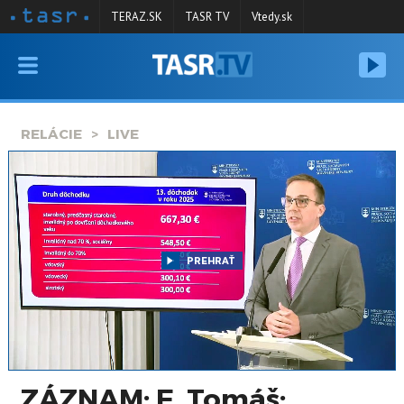
TERAZ.SK
TASR TV
Vtedy.sk
VYSIELANIE
RELÁCIE
RELÁCIE
LIVE
SPRAVODAJSTVO
KONTAKT
ARCHÍV
PREHRAŤ
ZÁZNAM: E. Tomáš: