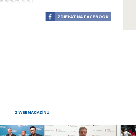
31
vať nebude,“
dodal.
mar
21
ZDIEĽAŤ NA FACEBOOK
mar
14
mar
5
mar
28
feb
21
feb
29
jan
Y
Z WEBMAGAZÍNU
17
jan