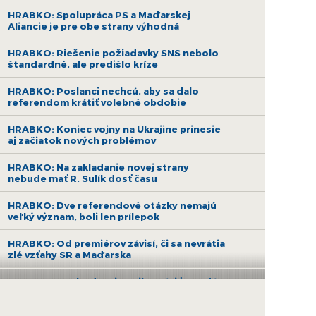
HRABKO: Spolupráca PS a Maďarskej
Aliancie je pre obe strany výhodná
HRABKO: Riešenie požiadavky SNS nebolo
štandardné, ale predišlo kríze
HRABKO: Poslanci nechcú, aby sa dalo
referendom krátiť volebné obdobie
HRABKO: Koniec vojny na Ukrajine prinesie
aj začiatok nových problémov
HRABKO: Na zakladanie novej strany
nebude mať R. Sulík dosť času
HRABKO: Dve referendové otázky nemajú
veľký význam, boli len prílepok
HRABKO: Od premiérov závisí, či sa nevrátia
zlé vzťahy SR a Maďarska
HRABKO: Rozhodnutie Hajka vrátiť mandát
bolo správne, treba ho oceniť