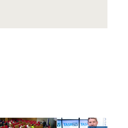
HRABKO: Referendum nebude platné, ale o
to jeho iniciátorom ani nešlo
HRABKO: Zvýšenie volebného kvóra je len
vypustený balónik, je nereálne
HRABKO: Vláda získala päť dní času, aby
našla riešenie pre ceny palív
HRABKO: EÚ je v prípade Iránu mimo hru, k
slovu sa môže dostať neskôr
J. Hrabko: Pri voľbe poštou sa nedá
garantovať tajnosť hlasovania
HRABKO: Ak bude Sulík kandidovať za inú
stranu, SaS príde o voličov
HRABKO: Je dôležité, že premiér Fico s
politickými lídrami komunikuje
J. Hrabko: Pochybujem, že sa KDH podarí
spojiť konzervatívne sily