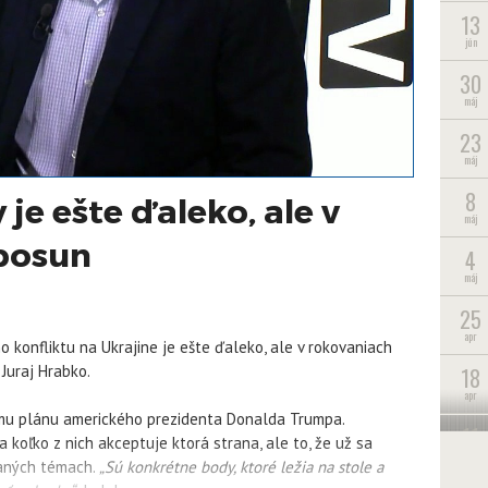
13
jún
30
máj
23
máj
8
je ešte ďaleko, ale v
máj
 posun
4
máj
25
apr
o konfliktu na Ukrajine je ešte ďaleko, ale v rokovaniach
 Juraj Hrabko.
18
apr
mu plánu amerického prezidenta Donalda Trumpa.
11
a koľko z nich akceptuje ktorá strana, ale to, že už sa
apr
vaných témach.
„Sú konkrétne body, ktoré ležia na stole a