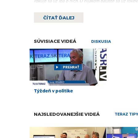
rokuje sa už iba o nich. O nijakom balaste sa už roko
Viac čítajte
tu.
ČÍTAŤ ĎALEJ
SÚVISIACE VIDEÁ
DISKUSIA
PREHRAŤ
Týždeň v politike
NAJSLEDOVANEJŠIE VIDEÁ
TERAZ TIP