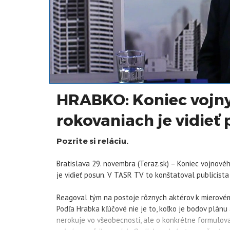
HRABKO: Koniec vojny 
rokovaniach je vidieť
Pozrite si reláciu.
Bratislava 29. novembra (Teraz.sk) – Koniec vojnovéh
je vidieť posun. V TASR TV to konštatoval publicista
Reagoval tým na postoje rôznych aktérov k mierové
Podľa Hrabka kľúčové nie je to, koľko je bodov plánu 
nerokuje vo všeobecnosti, ale o konkrétne formulo