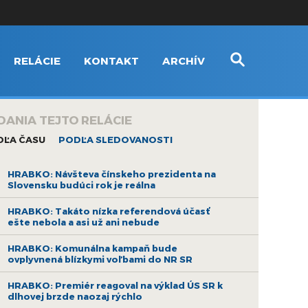
RELÁCIE
KONTAKT
ARCHÍV
DANIA TEJTO RELÁCIE
DĽA ČASU
PODĽA SLEDOVANOSTI
HRABKO: Návšteva čínskeho prezidenta na
Slovensku budúci rok je reálna
HRABKO: Takáto nízka referendová účasť
ešte nebola a asi už ani nebude
HRABKO: Komunálna kampaň bude
ovplyvnená blízkymi voľbami do NR SR
HRABKO: Premiér reagoval na výklad ÚS SR k
dlhovej brzde naozaj rýchlo