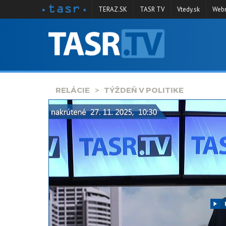
TERAZ.SK
TASR TV
Vtedy.sk
Webm
VYSIELANIE
RELÁCIE
SPRAVODAJSTVO
RELÁCIE
TÝŽDEŇ V POLITIKE
KONTAKT
ARCHÍV