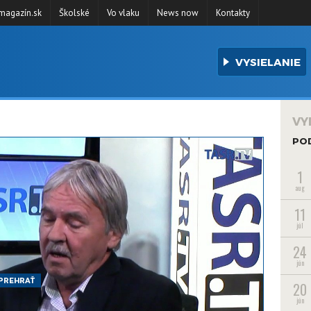
agazín.sk
Školské
Vo vlaku
News now
Kontakty
VYSIELANIE
VY
PO
1
aug
11
júl
24
jún
PREHRAŤ
20
jún