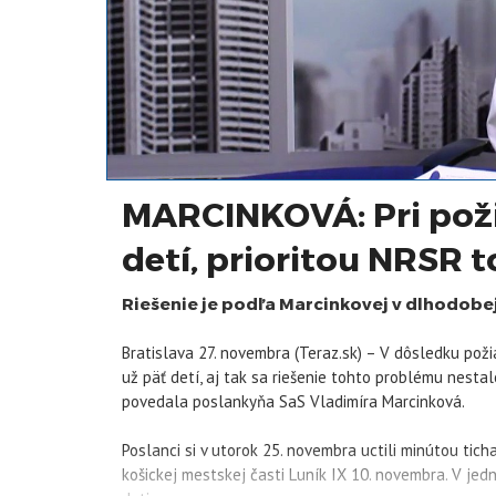
MARCINKOVÁ: Pri poži
detí, prioritou NRSR to
Riešenie je podľa Marcinkovej v dlhodob
Bratislava 27. novembra (Teraz.sk) – V dôsledku po
už päť detí, aj tak sa riešenie tohto problému nesta
povedala poslankyňa SaS Vladimíra Marcinková.
Poslanci si v utorok 25. novembra uctili minútou tich
košickej mestskej časti Luník IX 10. novembra. V je