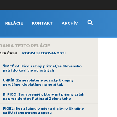
RELÁCIE
KONTAKT
ARCHÍV
DANIA TEJTO RELÁCIE
DĽA ČASU
PODĽA SLEDOVANOSTI
ŠIMEČKA: Fico sa bojí priznať,že Slovensko
patrí do koalície ochotných
UHRÍK: Za nesplatené pôžičky Ukrajiny
neručíme, doplatíme na ne aj tak
R. FICO: Som premiér, ktorý má priamy vzťah
na prezidentov Putina aj Zelenského
FIGEĽ: Bez záujmu o mier a dialóg o Ukrajine
sa EÚ stane stranou sporu