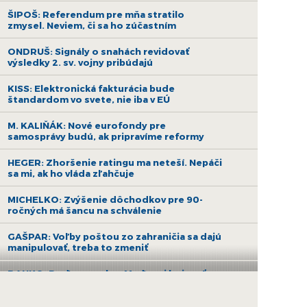
ŠIPOŠ: Referendum pre mňa stratilo
zmysel. Neviem, či sa ho zúčastním
ONDRUŠ: Signály o snahách revidovať
výsledky 2. sv. vojny pribúdajú
KISS: Elektronická fakturácia bude
štandardom vo svete, nie iba v EÚ
M. KALIŇÁK: Nové eurofondy pre
samosprávy budú, ak pripravíme reformy
HEGER: Zhoršenie ratingu ma neteší. Nepáči
sa mi, ak ho vláda zľahčuje
MICHELKO: Zvýšenie dôchodkov pre 90-
ročných má šancu na schválenie
GAŠPAR: Voľby poštou zo zahraničia sa dajú
manipulovať, treba to zmeniť
DANKO: Poďme spolu s Maďarmi bojovať za
ruskú ropu a nehádajme sa