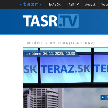
TERAZ.SK
TASR TV
Vtedy.sk
Webm
VYSIELANIE
RELÁCIE
SPRAVODAJSTVO
RELÁCIE
POLITIKA (TU A TERAZ)
KONTAKT
ARCHÍV