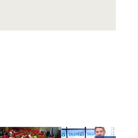
ŠUTAJ EŠTOK: Sme obeťou politického
vydierania prezidenta Zelenského
KOLLÁR: So Sulíkom máme podobné názory
na ekonomické otázky
ŠIPOŠ: Obyčajní ľudia v práci piť nesmú, 150
vyvolených poslancov môže
DUBÉCI: R.Fico obhajuje v kauze opravy
ropovodu Družba záujem V.Orbána
WINKLER: Každý vidí, ako funguje Bratislava,
bude sa musieť rozhodnúť
B. Gröhling: Najlepšia sociálna politika je
pracovné miesto
VENHART: Ak chce SAV podporiť špičkovú
vedu, musí si určiť priority
DANKO: Prvý zákon, čo schválime, musí byť
zmena rokovacieho poriadku