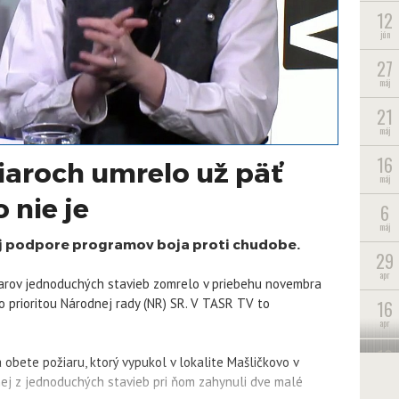
12
jún
27
máj
21
máj
16
aroch umrelo už päť
máj
 nie je
6
máj
ej podpore programov boja proti chudobe.
29
apr
žiarov jednoduchých stavieb zomrelo v priebehu novembra
lo prioritou Národnej rady (NR) SR. V TASR TV to
16
apr
10
a obete požiaru, ktorý vypukol v lokalite Mašličkovo v
apr
dnej z jednoduchých stavieb pri ňom zahynuli dve malé