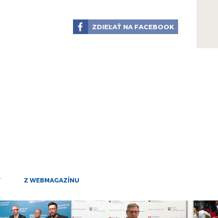
28
mar
 stavbe, v obci Kozárovce, časti Domky, v okrese Levice
25
ZDIEĽAŤ NA FACEBOOK
rašná tragédia. Máme v parlamente kolegyňu z Kozároviec,
mar
ová.
19
mar
10
mar
4
mar
25
feb
31
jan
Y
Z WEBMAGAZÍNU
24
jan