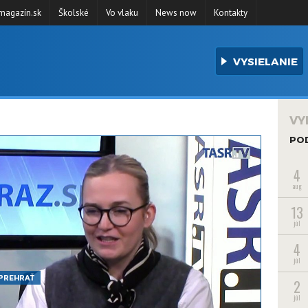
agazín.sk
Školské
Vo vlaku
News now
Kontakty
VYSIELANIE
VY
PO
4
aug
13
júl
4
júl
PREHRAŤ
2
júl