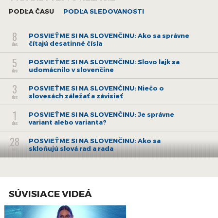
jazyka je neodmysliteľnou súčasťou aktivít verejnoprávnej
PODĽA ČASU
PODĽA SLEDOVANOSTI
tlačovej agentúry.
8
POSVIEŤME SI NA SLOVENČINU: Ako sa správne
čítajú desatinné čísla
dec
5
POSVIEŤME SI NA SLOVENČINU: Slovo lajk sa
udomácnilo v slovenčine
dec
3
POSVIEŤME SI NA SLOVENČINU: Niečo o
slovesách záležať a závisieť
dec
1
POSVIEŤME SI NA SLOVENČINU: Je správne
variant alebo varianta?
dec
28
POSVIEŤME SI NA SLOVENČINU: Ako sa
skloňujú slová rad a rada
nov
26
POSVIEŤME SI NA SLOVENČINU: Chápem to, nie
chápem tomu
nov
21
SÚVISIACE VIDEÁ
POSVIEŤME SI NA SLOVENČINU: Škatuľa alebo
krabica?
nov