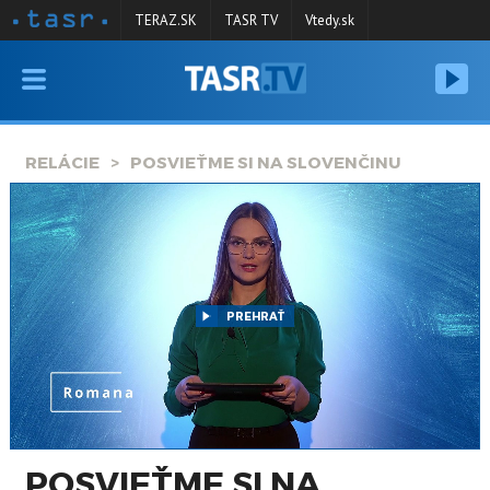
TERAZ.SK
TASR TV
Vtedy.sk
VYSIELANIE
RELÁCIE
RELÁCIE
POSVIEŤME SI NA SLOVENČINU
SPRAVODAJSTVO
KONTAKT
ARCHÍV
PREHRAŤ
POSVIEŤME SI NA