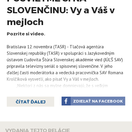
SLOVENČINU: Vy a Váš v
mejloch
Pozrite si video.
Bratislava 12. novembra (TASR) - Tlačová agentúra
Slovenskej republiky (TASR) v spolupráci s Jazykovedným
ústavom Ľudovíta Štúra Slovenskej akadémie vied (JÚĽŠ SAV)
pripravila televízny seriál o spisovnej slovenčine. V jeho
ďalšej časti moderátorka a vedecká pracovníčka SAV Romana
Krolčíková vysvetlí, ako písať Vy a Váš v mejloch.
„Niektorí z nás sa mylne domnievajú, že s veľkým
začiatočným písmenom píšeme zámená len vtedy, keď sa
obraciame na jedného konkrétneho človeka. To však nie je
ZDIEĽAŤ NA FACEBOOK
ČÍTAŤ ĎALEJ
pravda,“ vysvetľuje moderátorka.
Seriál Posvieťme si na slovenčinu sa zameriava
predovšetkým na správne používanie spisovnej slovenčiny,
upozorňuje na nové výrazy, zmeny v slovníku spisovného
VYDANIA TEJTO RELÁCIE
jazyka a chyby, ktoré sa často vyskytujú v komunikácii. Téma