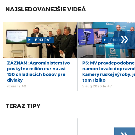
za hodinu?
okt
NAJSLEDOVANEJŠIE VIDEÁ
27
POSVIEŤME SI NA SLOVENČINU: Vianoce a
vianočné sviatky
okt
24
»
POSVIEŤME SI NA SLOVENČINU: Ako sa v
slovenčine správne vyká
okt
PREHRAŤ
PREHRAŤ
22
POSVIEŤME SI NA SLOVENČINU: Ľudská pamäť a
pamäť počítača
okt
20
POSVIEŤME SI NA SLOVENČINU: V hoteli VS dva
ZÁZNAM: Agroministerstvo
PS: MV pravdepodobne
hotely
okt
poskytne milión eur na asi
namontovalo dopravn
150 chladiacich boxov pre
kamery ruskej výroby, j
diviaky
tom riziko
včera 12:40
5 aug 2026 14:47
TERAZ TIPY
»