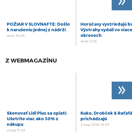
POŽIAR V SLOVNAFTE: Došlo
Horúčavy vystriedajú b
k narušeniu jednej z nádrží
Výstrahy vydali vo viac
okresoch
dnes 15:46
dnes 11:55
Z WEBMAGAZÍNU
»
Skenovať Lidl Plus sa oplatí:
Kuko, Drobček & Raťaf
Ušetrite viac ako 30% z
prichádzajú
nákupu
3 aug 2026 16:03
včera 17:23