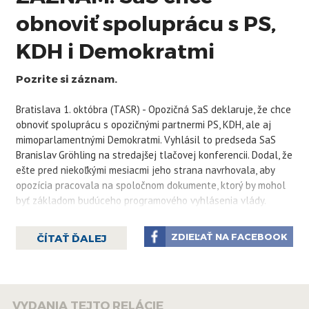
obnoviť spoluprácu s PS,
KDH i Demokratmi
Pozrite si záznam.
Bratislava 1. októbra (TASR) - Opozičná SaS deklaruje, že chce
obnoviť spoluprácu s opozičnými partnermi PS, KDH, ale aj
mimoparlamentnými Demokratmi. Vyhlásil to predseda SaS
Branislav Gröhling na stredajšej tlačovej konferencii. Dodal, že
ešte pred niekoľkými mesiacmi jeho strana navrhovala, aby
opozícia pracovala na spoločnom dokumente, ktorý by mohol
byť základom budúceho programového vyhlásenia vlády.
„Fico (Smer-SD, pozn. TASR) nás rozdelil, ale Fico nás
musí opäť spojiť a takto sa na to musíme pozerať aj v rámci
ZDIEĽAŤ NA FACEBOOK
ČÍTAŤ ĎALEJ
opozície. A preto chcem aj deklarovať, že chceme obnoviť
spoluprácu s našimi najbližšími partnermi - Progresívnym
Slovenskom, KDH, ale aj Demokratmi. Odmietame sa pozerať
na to, čo robí táto vláda. Sme pripravení pokračovať v našej
VYDANIA TEJTO RELÁCIE
pravicovej politike, ekonomickej politike,“ vyhlásil Gröhling s