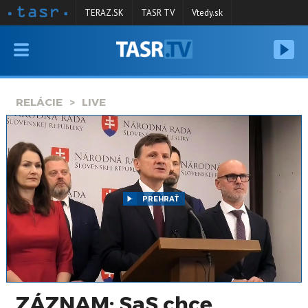
TERAZ.SK
TASR TV
Vtedy.sk
VYSIELANIE
RELÁCIE
RELÁCIE
LIVE
SPRAVODAJSTVO
KONTAKT
ARCHÍV
PREHRAŤ
ZÁZNAM: SaS chce