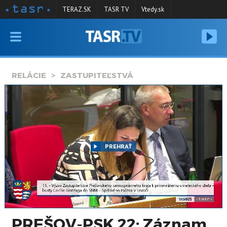
TERAZ.SK
TASR TV
Vtedy.sk
VYSIELANIE
RELÁCIE
RELÁCIE
ZASTUPITEĽSTVÁ
SPRAVODAJSTVO
KONTAKT
ARCHÍV
PREHRAŤ
PREŠOV-PSK 22: Záznam