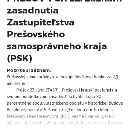
zasadnutia
Zastupiteľstva
Prešovského
samosprávneho kraja
(PSK)
Pozrite si záznam.
Prešovský samosprávny kraj odkúpi Bosákovu banku za 2,9
milióna eur
Prešov 23. júna (TASR) - Prešovskí krajskí poslanci na
svojom pondelkovom zasadnutí schválili kúpu 80-
percentného spoluvlastníckeho podielu v historickej budove
Bosákovej banky v Prešove za 2,9 milióna eur. Na kúpu si
Prešovský samosprávny kraj (
PSK
) vezme úver vo výške 2
milióny eur. Zvyšok zafinancuje z majetkovej rezervy. Doteraz
kraj vlastnil pätinu podielu v budove banky, na kúpu si uplatnil