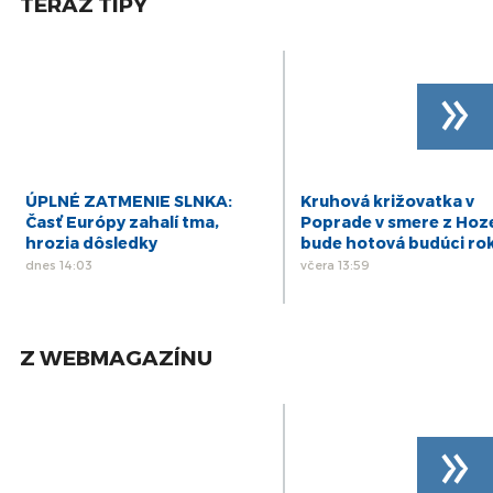
TERAZ TIPY
kraja (PSK)
26
PREŠOV-PSK 15: Záznam zasadnutia
Zastupiteľstva Prešovského samosprávneho
aug
»
kraja (PSK)
24
PREŠOV-PSK 14: Záznam zasadnutia
Zastupiteľstva Prešovského samosprávneho
jún
kraja (PSK)
21
PREŠOV-PSK 13: Záznam zasadnutia
ÚPLNÉ ZATMENIE SLNKA:
Kruhová križovatka v
Zastupiteľstva Prešovského samosprávneho
máj
Časť Európy zahalí tma,
Poprade v smere z Hoz
kraja (PSK)
hrozia dôsledky
bude hotová budúci ro
dnes 14:03
včera 13:59
Z WEBMAGAZÍNU
»