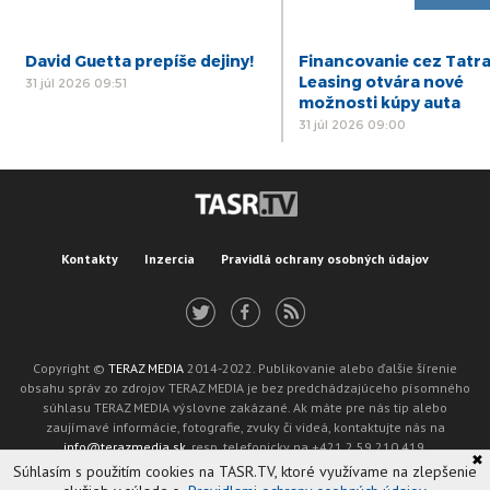
David Guetta prepíše dejiny!
Financovanie cez Tatr
Leasing otvára nové
31 júl 2026 09:51
možnosti kúpy auta
31 júl 2026 09:00
Kontakty
Inzercia
Pravidlá ochrany osobných údajov
Copyright ©
TERAZ MEDIA
2014-2022. Publikovanie alebo ďalšie šírenie
obsahu správ zo zdrojov TERAZ MEDIA je bez predchádzajúceho písomného
súhlasu TERAZ MEDIA výslovne zakázané. Ak máte pre nás tip alebo
zaujímavé informácie, fotografie, zvuky či videá, kontaktujte nás na
info@terazmedia.sk
, resp. telefonicky na +421 2 59 210 419.
✖
Žiadosť o zverejnenie opravy v zmysle zákona o publikáciách je možné zaslať
Súhlasím s použitím cookies na TASR.TV, ktoré využívame na zlepšenie
na adresu oprava@tasr.sk.