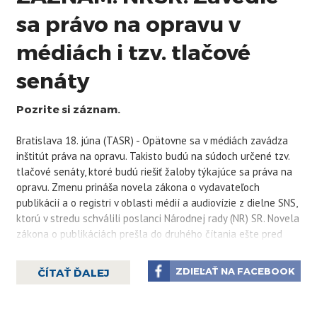
sa právo na opravu v
médiách i tzv. tlačové
senáty
Pozrite si záznam.
Bratislava 18. júna (TASR) - Opätovne sa v médiách zavádza
inštitút práva na opravu. Takisto budú na súdoch určené tzv.
tlačové senáty, ktoré budú riešiť žaloby týkajúce sa práva na
opravu. Zmenu prináša novela zákona o vydavateľoch
publikácií a o registri v oblasti médií a audiovízie z dielne SNS,
ktorú v stredu schválili poslanci Národnej rady (NR) SR. Novela
zákona o publikáciách prešla do druhého čítania ešte pred
rokom, odvtedy sa presúvala.
„Ak bolo v periodickej publikácii alebo v agentúrnom
ZDIEĽAŤ NA FACEBOOK
ČÍTAŤ ĎALEJ
servise uverejnené nepravdivé alebo neúplné skutkové
tvrdenie, ktoré zasahuje do cti, dôstojnosti alebo súkromia
fyzickej osoby alebo do dobrej povesti právnickej osoby, na