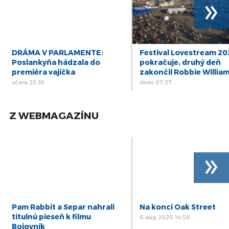
»
DRÁMA V PARLAMENTE:
Festival Lovestream 2
Poslankyňa hádzala do
pokračuje, druhý deň
premiéra vajíčka
zakončil Robbie Willia
včera 20:16
dnes 07:27
Z WEBMAGAZÍNU
»
Pam Rabbit a Separ nahrali
Na konci Oak Street
titulnú pieseň k filmu
6 aug 2026 14:56
Bojovník