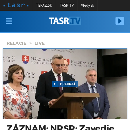
TERAZ.SK
TASR TV
Vtedy.sk
VYSIELANIE
RELÁCIE
RELÁCIE
LIVE
SPRAVODAJSTVO
KONTAKT
ARCHÍV
PREHRAŤ
ZÁZNAM: NRSR: Zavedie