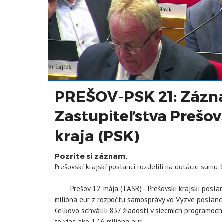
PREŠOV-PSK 21: Zázn
Zastupiteľstva Preš
kraja (PSK)
Pozrite si záznam.
Prešovskí krajskí poslanci rozdelili na dotácie sumu 
Prešov 12. mája (TASR) - Prešovskí krajskí poslan
milióna eur z rozpočtu samosprávy vo Výzve poslan
Celkovo schválili 837 žiadostí v siedmich programoch.
to viac ako 1,16 milióna eur.