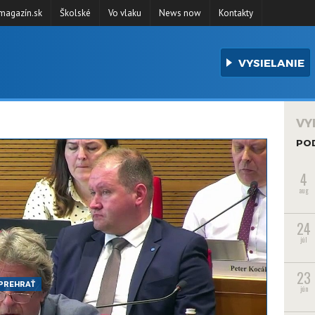
agazín.sk
Školské
Vo vlaku
News now
Kontakty
VYSIELANIE
VY
PO
4
aug
24
júl
23
PREHRAŤ
jún