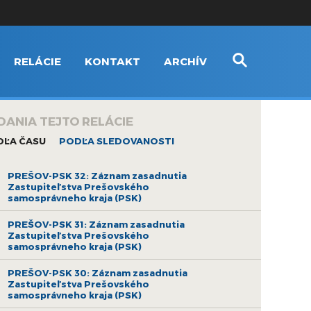
RELÁCIE
KONTAKT
ARCHÍV
DANIA TEJTO RELÁCIE
DĽA ČASU
PODĽA SLEDOVANOSTI
PREŠOV-PSK 32: Záznam zasadnutia
Zastupiteľstva Prešovského
samosprávneho kraja (PSK)
PREŠOV-PSK 31: Záznam zasadnutia
Zastupiteľstva Prešovského
samosprávneho kraja (PSK)
PREŠOV-PSK 30: Záznam zasadnutia
Zastupiteľstva Prešovského
samosprávneho kraja (PSK)