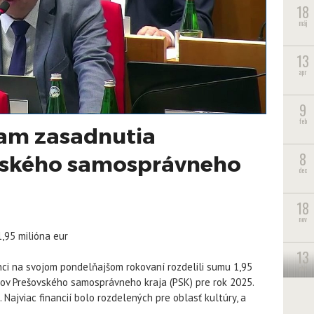
18
máj
13
apr
9
feb
am zasadnutia
8
ovského samosprávneho
dec
18
nov
1,95 milióna eur
13
ci na svojom pondelňajšom rokovaní rozdelili sumu 1,95
okt
cov Prešovského samosprávneho kraja (
PSK
) pre rok 2025.
 Najviac financií bolo rozdelených pre oblasť kultúry, a
26