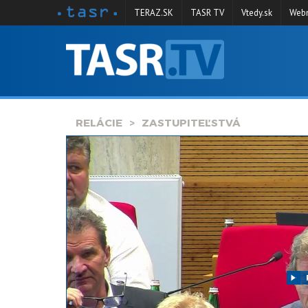
TERAZ.SK
TASR TV
Vtedy.sk
Webm
VYSIELANIE
RELÁCIE
SPRAVODAJSTVO
RELÁCIE
ZASTUPITEĽSTVÁ
KONTAKT
ARCHÍV