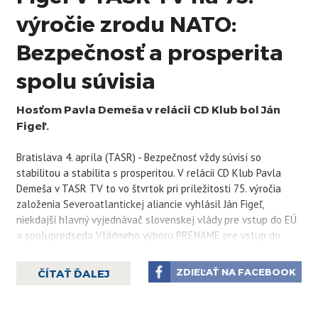
výročie zrodu NATO:
Bezpečnosť a prosperita
spolu súvisia
Hosťom Pavla Demeša v relácii CD Klub bol Ján
Figeľ.
Bratislava 4. apríla (TASR) - Bezpečnosť vždy súvisí so
stabilitou a stabilita s prosperitou. V relácii CD Klub Pavla
Demeša v TASR TV to vo štvrtok pri príležitosti 75. výročia
založenia Severoatlantickej aliancie vyhlásil Ján Figeľ,
niekdajší hlavný vyjednávač slovenskej vlády pre vstup do EÚ
a spolupredseda Vládneho výboru PRENAME pre vstup do
NATO.
ZDIEĽAŤ NA FACEBOOK
ČÍTAŤ ĎALEJ
"Radi diskutujeme o prosperite, o zdravotníctve, o financiách a
tak ďalej, ale to všetko začína a vracia sa k téme bezpečnosti.
Preto je dôležitá a zostane dôležitá," vyhlásil bývalý