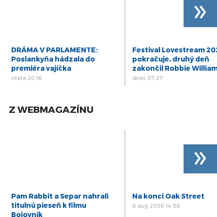
»
DRÁMA V PARLAMENTE:
Festival Lovestream 2
Poslankyňa hádzala do
pokračuje, druhý deň
premiéra vajíčka
zakončil Robbie Willia
včera 20:16
dnes 07:27
Z WEBMAGAZÍNU
»
Pam Rabbit a Separ nahrali
Na konci Oak Street
titulnú pieseň k filmu
6 aug 2026 14:56
Bojovník