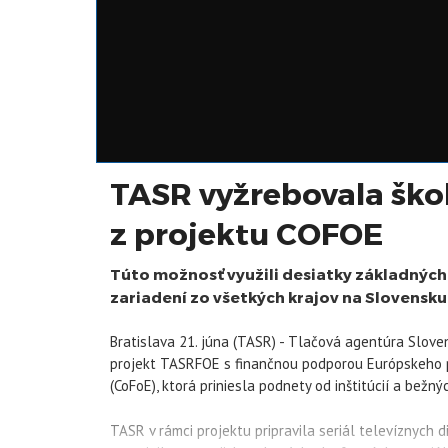
TASR vyžrebovala škol
z projektu COFOE
Túto možnosť využili desiatky základných 
zariadení zo všetkých krajov na Slovensku
Bratislava 21. júna (TASR) - Tlačová agentúra Slove
projekt TASRFOE s finančnou podporou Európskeho p
(CoFoE), ktorá priniesla podnety od inštitúcií a bež
TASR v rámci projektu pripravila seriál televíznych 