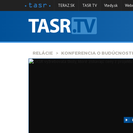
TERAZ.SK
TASR TV
Vtedy.sk
Webm
VYSIELANIE
RELÁCIE
SPRAVODAJSTVO
RELÁCIE
KONFERENCIA O BUDÚCNOSTI
KONTAKT
ARCHÍV