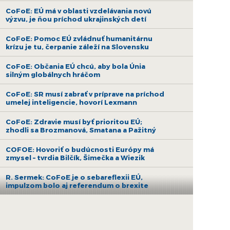
CoFoE: EÚ má v oblasti vzdelávania novú
výzvu, je ňou príchod ukrajinských detí
CoFoE: Pomoc EÚ zvládnuť humanitárnu
krízu je tu, čerpanie záleží na Slovensku
CoFoE: Občania EÚ chcú, aby bola Únia
silným globálnych hráčom
CoFoE: SR musí zabrať v príprave na príchod
umelej inteligencie, hovorí Lexmann
CoFoE: Zdravie musí byť prioritou EÚ;
zhodli sa Brozmanová, Smatana a Pažitný
COFOE: Hovoriť o budúcnosti Európy má
zmysel – tvrdia Bilčík, Šimečka a Wiezik
R. Sermek: CoFoE je o sebareflexii EÚ,
impulzom bolo aj referendum o brexite