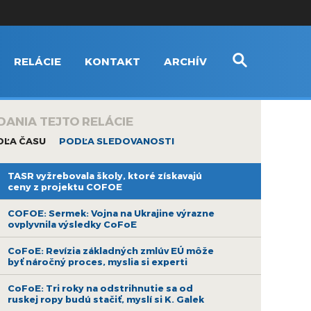
RELÁCIE
KONTAKT
ARCHÍV
DANIA TEJTO RELÁCIE
DĽA ČASU
PODĽA SLEDOVANOSTI
TASR vyžrebovala školy, ktoré získavajú
ceny z projektu COFOE
COFOE: Sermek: Vojna na Ukrajine výrazne
ovplyvnila výsledky CoFoE
CoFoE: Revízia základných zmlúv EÚ môže
byť náročný proces, myslia si experti
CoFoE: Tri roky na odstrihnutie sa od
ruskej ropy budú stačiť, myslí si K. Galek