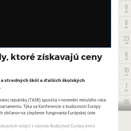
9
máj
8
apr
23
feb
8
y, ktoré získavajú ceny
feb
10
jan
a stredných škôl a ďalších školských
7
.
dec
26
nskej republiky (TASR) spustila v novembri minulého roka
arlamentu. Týka sa Konferencie o budúcnosti Európy
nov
ných občanov na zlepšenie fungovania Európskej únie.
diskusných relácií s názvom Budúcnosť Európy, ktorý