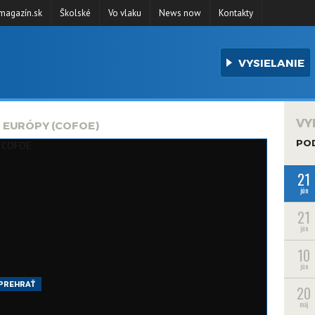
agazín.sk
Školské
Vo vlaku
News now
Kontakty
VYSIELANIE
VY
 EURÓPY (COFOE)
PO
21
jún
21
jún
10
jún
PREHRAŤ
20
máj