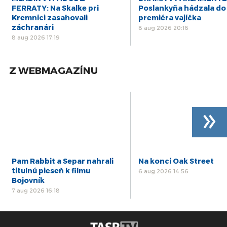
FERRATY: Na Skalke pri
Poslankyňa hádzala do
Kremnici zasahovali
premiéra vajíčka
záchranári
8 aug 2026 20:16
8 aug 2026 17:19
Z WEBMAGAZÍNU
»
Pam Rabbit a Separ nahrali
Na konci Oak Street
titulnú pieseň k filmu
6 aug 2026 14:56
Bojovník
7 aug 2026 16:18