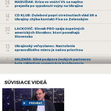
24
MARUŠIAK: Kríza vo vnútri V4 sa naplno
prejavila po vypuknutí vojny na Ukrajine
okt
14
CD KLUB: Dulebovi popri stretnutiach vlád SR a
Ukrajiny chýba kontakt Fica so Zelenským
okt
20
LACKOVIČ: Slovak PRO spája úspešných
amerických Slovákov, ktorí pomáhajú
sep
Slovensku
13
Ukrajinský veľvyslanec: Nastolenie
spravodlivého mieru je našou prioritou
sep
6
SKLENÁR: Silná podpora českých partnerov
bola základom organizácie konferencie
sep
GLOBSEC
3
D. MIKULÁŠ: Americkí Slováci piatej aj šiestej
generácie sú mimoriadne hrdí na svoj pôvod
júl
SÚVISIACE VIDEÁ
30
DUŠAN TÓTH: Slovensko je slobodná a
samostatná krajina – treba si to vážiť
jún
13
ŠTEFANEC: Eurovoľby dokázali, že ľudia si
PREHRAŤ
želajú rozvoj európskeho projektu
jún