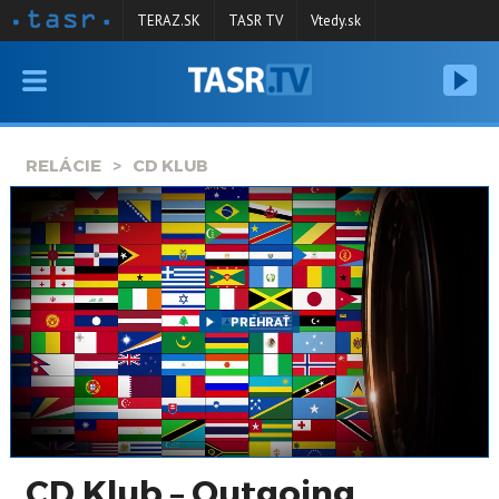
TERAZ.SK
TASR TV
Vtedy.sk
VYSIELANIE
RELÁCIE
RELÁCIE
CD KLUB
SPRAVODAJSTVO
KONTAKT
ARCHÍV
PREHRAŤ
CD Klub – Outgoing