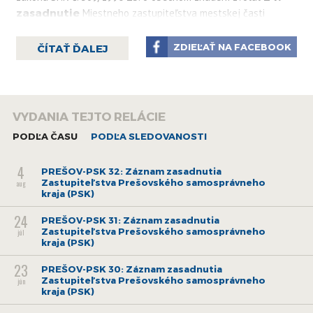
zasadnutie
Miestneho zastupiteľstva mestskej časti
Bratislava-Petržalka na deň
27. februára 2018
(utorok)
o
9:00 hod.
do kongresovej sály Technopolservices,
ZDIEĽAŤ NA FACEBOOK
ČÍTAŤ ĎALEJ
Kutlíkova č. 17, Bratislava.
PROGRAM
VYDANIA TEJTO RELÁCIE
Otvorenie zasadnutia
PODĽA ČASU
PODĽA SLEDOVANOSTI
Voľba návrhovej komisie
Voľba overovateľov zápisu
4
PREŠOV-PSK 32: Záznam zasadnutia
Zastupiteľstva Prešovského samosprávneho
aug
1. Kontrola plnenia uznesení miestneho zastupiteľstva
kraja (PSK)
mestskej časti Bratislava Petržalka k 31.01.2018
24
PREŠOV-PSK 31: Záznam zasadnutia
Predkladá: prednosta
Zastupiteľstva Prešovského samosprávneho
júl
2. Návrh na odvolanie riaditeľa Kultúrnych zariadení
kraja (PSK)
Petržalka
23
Predkladá: starosta
PREŠOV-PSK 30: Záznam zasadnutia
Zastupiteľstva Prešovského samosprávneho
jún
3. Personálne zmeny vo vedení Miestneho podniku
kraja (PSK)
Verejnoprospešných služieb Petržalka