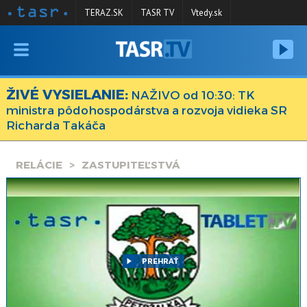
TERAZ.SK
TASR TV
Vtedy.sk
VYSIELANIE
RELÁCIE
ŽIVÉ VYSIELANIE:
NAŽIVO od 10:30: TK
ministra pôdohospodárstva a rozvoja vidieka SR
SPRAVODAJSTVO
Richarda Takáča
KONTAKT
RELÁCIE
ZASTUPITEĽSTVÁ
ARCHÍV
PREHRAŤ