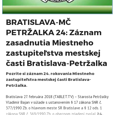
BRATISLAVA-MČ
PETRŽALKA 24: Záznam
zasadnutia Miestneho
zastupiteľstva mestskej
časti Bratislava-Petržalka
Pozrite si záznam 24. rokovania Miestneho
zastupiteľstva mestskej časti Bratislava-
Petržalka.
Bratislava 27. februára 2018 (TABLET.TV) – Starosta Petržalky
Vladimír Bajan v súlade s ustanovením § 17 zákona SNR č.
377/1990 Zb. o hlavnom meste SR Bratislave a § 12 ods. 1
zákona SNR č. 369/1990 Zb. o obecnom zriadení zvolal
24.