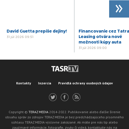
»
prostredia
Predkladá: M. Radosa, zástupca starostu
22. Interpelácie
23. Rôzne
David Guetta prepíše dejiny!
Financovanie cez Tatr
Leasing otvára nové
31 júl 2026 09:51
možnosti kúpy auta
31 júl 2026 09:00
Kontakty
Inzercia
Pravidlá ochrany osobných údajov
Copyright ©
TERAZ MEDIA
2014-2022. Publikovanie alebo ďalšie šírenie
obsahu správ zo zdrojov TERAZ MEDIA je bez predchádzajúceho písomného
súhlasu TERAZ MEDIA výslovne zakázané. Ak máte pre nás tip alebo
zaujímavé informácie, fotografie, zvuky či videá, kontaktujte nás na