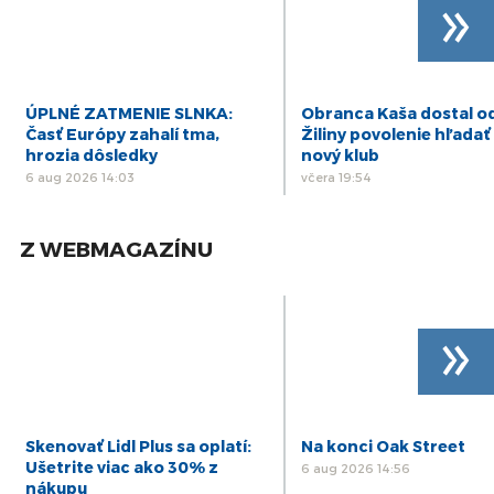
»
ÚPLNÉ ZATMENIE SLNKA:
Obranca Kaša dostal o
Časť Európy zahalí tma,
Žiliny povolenie hľadať 
hrozia dôsledky
nový klub
6 aug 2026 14:03
včera 19:54
Z WEBMAGAZÍNU
»
Skenovať Lidl Plus sa oplatí:
Na konci Oak Street
Ušetrite viac ako 30% z
6 aug 2026 14:56
nákupu