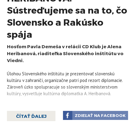
Sústreďujeme sa na to, čo
Slovensko a Rakúsko
spája
Hosťom Pavla Demeša v relácii CD Klub je Alena
Heribanová, riaditeľka Slovenského inštitútu vo
Viedni.
Úlohou Slovenského inštitútu je prezentovať slovenskú
kultúru v zahraničí, organizačne patrí pod rezort diplomacie.
Zároveň úzko spolupracuje so slovenským ministerstvom
kultúry, vysvetľuje kultúrna diplomatka A. Heribanová.
"Našou úlohou je mediálne zadefinovať slovenských umelcov v
Rakúsku," hovorí diplomatka. Podľa nej sa inštitút snaží
ZDIEĽAŤ NA FACEBOOK
ČÍTAŤ ĎALEJ
prezentovať nielen balet a hudbu, ktoré v Rakúsku najviac
rezonujú, ale aj ten typ umenia, ktorý nie je v Rakúsku celkom
známy. Ide najmä o prekladovú literatúru, výtvarné umenie,