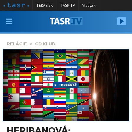
TERAZ.SK
TASR TV
Vtedy.sk
VYSIELANIE
RELÁCIE
RELÁCIE
CD KLUB
SPRAVODAJSTVO
KONTAKT
ARCHÍV
PREHRAŤ
HERIBANOVÁ: